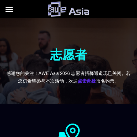
大会详情
展区信息
购票权益
内容模块
往期活动
展区平面图
志愿者
合作伙伴
赞助商/参展商
关于我们
AWE Asia 2026
感谢您的关注！AWE Asia 2026 志愿者招募通道现已关闭。若
目的地推荐
Auggie Awards
AWE Asia 2024
+86.186.1058.3540
关于AWE
您仍希望参与本次活动，欢迎
点击此处
报名购票。
contact@aweasia.com
AWE Asia 2023
AWE全球活动
AWE Asia 2022
资讯站
AWE USA
AWE Asia 2021
联系我们
UnitedXR Europe
AWE Asia 2020
AWE Nite